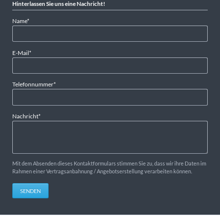
Hinterlassen Sie uns eine Nachricht!
Pflichtfeld
Name
*
Pflichtfeld
E-Mail
*
Pflichtfeld
Telefonnummer
*
Pflichtfeld
Nachricht
*
Mit dem Absenden dieses Kontaktformulars stimmen Sie zu, dass wir ihre Daten im
Rahmen einer Vertragsanbahnung / Angebotserstellung verarbeiten können.
SENDEN